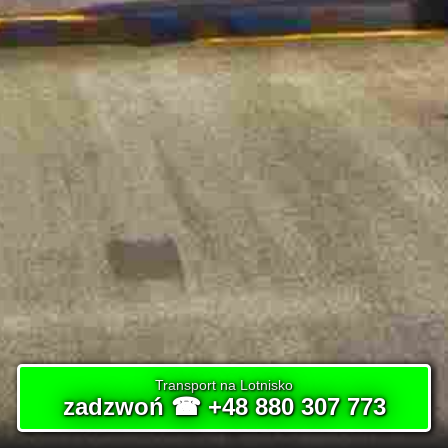
Transport na Lotnisko
zadzwoń ☎ +48 880 307 773