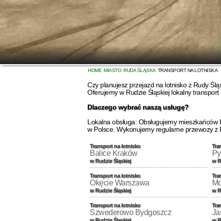
HOME
MIASTO
RUDA ŚLĄSKA
TRANSPORT NA LOTNISKA
Czy planujesz przejazd na lotnisko z Rudy Ślą
Oferujemy w Rudzie Śląskiej lokalny transport
Dlaczego wybrać naszą usługę?
Lokalna obsługa: Obsługujemy mieszkańców Rud
w Polsce. Wykonujemy regularne przewozy z Ru
Transport na lotnisko
Tra
Balice Kraków
Py
w Rudzie Śląskiej
w R
Transport na lotnisko
Tra
Okęcie Warszawa
Mo
w Rudzie Śląskiej
w R
Transport na lotnisko
Tra
Szwederowo Bydgoszcz
Ja
w Rudzie Śląskiej
w R