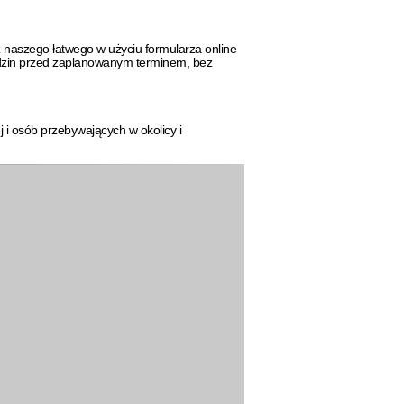
 naszego łatwego w użyciu formularza online
odzin przed zaplanowanym terminem, bez
 i osób przebywających w okolicy i