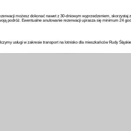
Rezerwacji możesz dokonać nawet z 30-dniowym wyprzedzeniem, skorzystaj z
swoją podróż. Ewentualne anulowanie rezerwacji uprasza się minimum 24 g
czymy usługi w zakresie transport na lotnisko dla mieszkańców Rudy Śląskiej