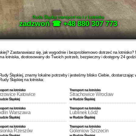
Ruda Śląska transport na i z Lotniska
zadzwoń ☎ +48 880 307 773
skiej? Zastanawiasz się, jak wygodnie i bezproblemowo dotrzeć na lotnisko?
 na lotniska, dostosowany do Twoich potrzeb, bezpieczny i dostępny 24 godzi
y Śląskiej, znamy lokalne potrzeby i jesteśmy blisko Ciebie, dostarczając 
dy Śląskiej na lotniska:
nsport na lotnisko
Transport na lotnisko
rzowice Katowice
Strachowice Wrocław
udzie Śląskiej
w Rudzie Śląskiej
nsport na lotnisko
Transport na lotnisko
dlin Warszawa
Lublinek Łódź
udzie Śląskiej
w Rudzie Śląskiej
nsport na lotnisko
Transport na lotnisko
sionka Rzeszów
Goleniow Szczecin
udzie Śląskiej
w Rudzie Śląskiej