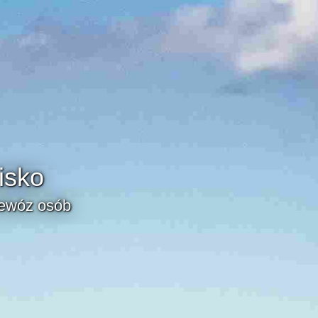
isko
zewóz osób