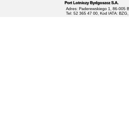
Port Lotniczy Bydgoszcz S.A.
Adres: Paderewskiego 1, 86-005 
Tel: 52 365 47 00, Kod IATA: BZG
Międzynarodowy Port Lotniczy im
zlokalizowany około 3 km od cent
wielkości ruchu portem lotniczym w
codzienne loty.
y i Komfortowy
Bezstresowa podróż na
Twoje Ornontowic
z Gierałtowic na
lotnisko - komfort i
Bezproblemowe Tr
bezpieczeństwo
Lotniskowe