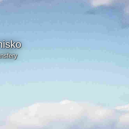
nisko
nsfery