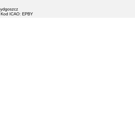
Bydgoszcz
, Kod ICAO: EPBY
. Ignacego Jana Paderewskiego –
rum Bydgoszczy jest 10. pod względem
 Polsce. Siatka połączeń oferuje
e:
Bezstresowa podróż na
ansfery
lotnisko komfortowym
samochodem.