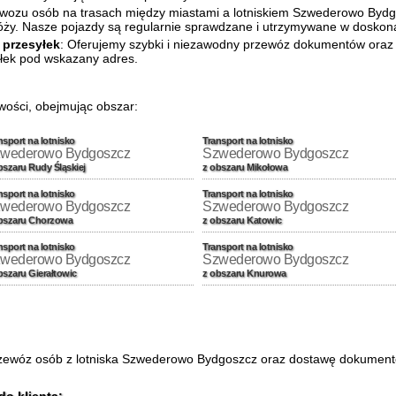
ewozu osób na trasach między miastami a lotniskiem Szwederowo Bydgo
óży. Nasze pojazdy są regularnie sprawdzane i utrzymywane w doskona
 przesyłek
: Oferujemy szybki i niezawodny przewóz dokumentów oraz
łek pod wskazany adres.
wości, obejmując obszar:
nsport na lotnisko
Transport na lotnisko
wederowo Bydgoszcz
Szwederowo Bydgoszcz
bszaru Rudy Śląskiej
z obszaru Mikołowa
nsport na lotnisko
Transport na lotnisko
wederowo Bydgoszcz
Szwederowo Bydgoszcz
bszaru Chorzowa
z obszaru Katowic
nsport na lotnisko
Transport na lotnisko
wederowo Bydgoszcz
Szwederowo Bydgoszcz
bszaru Gierałtowic
z obszaru Knurowa
zewóz osób z lotniska Szwederowo Bydgoszcz oraz dostawę dokumentów 