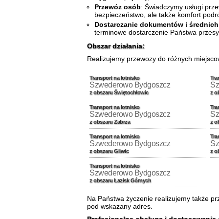
Przewóz osób
: Świadczymy usługi prz
bezpieczeństwo, ale także komfort podr
Dostarczanie dokumentów i średnich
terminowe dostarczenie Państwa przesy
Obszar działania:
Realizujemy przewozy do różnych miejsco
Transport na lotnisko
Tra
Szwederowo Bydgoszcz
Sz
z obszaru Świętochłowic
z o
Transport na lotnisko
Tra
Szwederowo Bydgoszcz
Sz
z obszaru Zabrza
z o
Transport na lotnisko
Tra
Szwederowo Bydgoszcz
Sz
z obszaru Gliwic
z o
Transport na lotnisko
Szwederowo Bydgoszcz
z obszaru Łazisk Górnych
Na Państwa życzenie realizujemy także pr
pod wskazany adres.