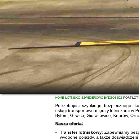
HOME
LOTNISKO
SZWEDEROWO BYDGOSZCZ
PORT LOTN
Potrzebujesz szybkiego, bezpiecznego i k
usługi transportowe między lotniskami w P
Bytom, Gliwice, Gierałtowice, Knurów, Orn
Nasza oferta:
Transfer lotniskowy
: Zapewniamy bezp
wygodne pojazdy, a także doświadczeni 