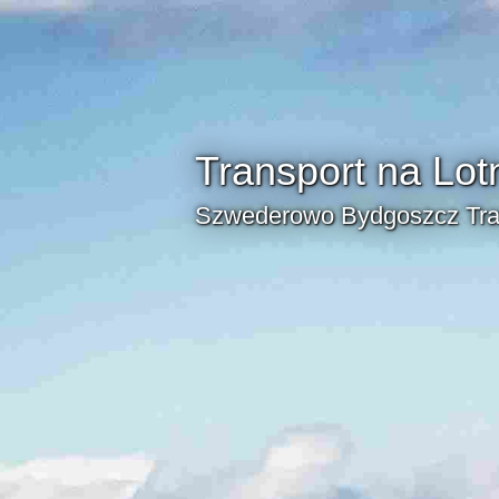
Transport na Lot
Szwederowo Bydgoszcz Tra