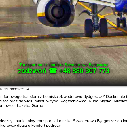
Transport na i z Lotniska Szwederowo Bydgoszcz
zadzwoń ☎ +48 880 307 773
ICZY BYDGOSZCZ S.A.
omfortowego transferu z Lotniska Szwederowo Bydgoszcz? Doskonale tr
olsce oraz do wielu miast, w tym: Świętochłowice, Ruda Śląska, Mikoł
ontowice, Łaziska Górne.
ieczny i punktualny transport z Lotniska Szwederowo Bydgoszcz do in
kierowcy dbają o komfort podróży.