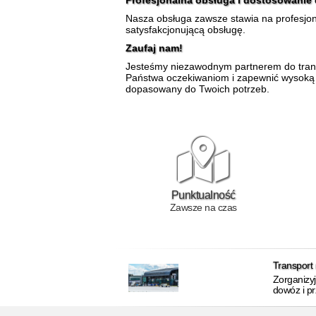
Profesjonalna obsługa i dostosowanie d
Nasza obsługa zawsze stawia na profesjon
satysfakcjonującą obsługę.
Zaufaj nam!
Jesteśmy niezawodnym partnerem do trans
Państwa oczekiwaniom i zapewnić wysoką j
dopasowany do Twoich potrzeb.
Punktualność
Zawsze na czas
Transport
Zorganizy
dowóz i pr