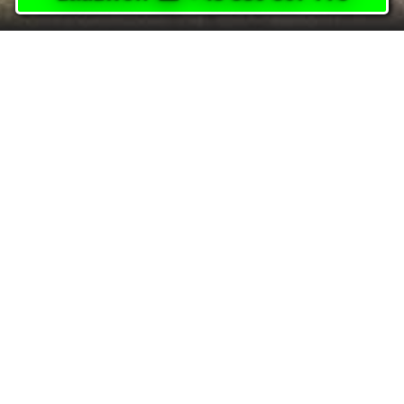
HOME
LOTNISKO
OKĘCIE WARSZAWA
LOTNISKO CHOPINA
Potrzebujesz szybkiego, bezpiecznego i komfortowego transferu
z Lotniska Okęcie Warszawa? Doskonale trafiłeś! Nasza firma
oferuje kompleksowe usługi transportowe między lotniskami w
Polsce oraz do wielu miast, w tym: Świętochłowice, Ruda Śląska,
Mikołów, Orzesze, Zabrze, Chorzów, Katowice, Bytom, Gliwice,
Gierałtowice, Knurów, Ornontowice, Łaziska Górne.
Nasza oferta:
Transfer lotniskowy
: Zapewniamy bezpieczny i punktualny
transport z Lotniska Okęcie Warszawa do innych lotnisk w
Polsce. Nasze nowoczesne i wygodne pojazdy, a także
doświadczeni kierowcy dbają o komfort podróży.
Przewóz osób
: Świadczymy usługi przewozu osób na trasach
między miastami a lotniskiem Okęcie Warszawa, gwarantując
nie tylko bezpieczeństwo, ale także komfort podróży. Nasze
pojazdy są regularnie sprawdzane i utrzymywane w
doskonałym stanie.
Dostarczanie dokumentów i niedużych przesyłek
:
Oferujemy szybki i niezawodny dowóz dokumentów oraz
średnich przesyłek. Dbamy o bezpieczne i terminowe
dostarczenie Państwa przesyłek pod wskazany adres.
Obszar działania: