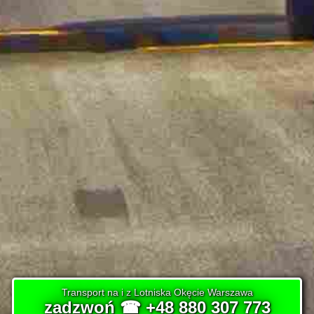
Transport na i z Lotniska Okęcie Warszawa
zadzwoń ☎ +48 880 307 773