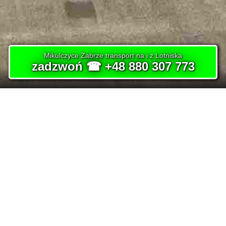
Mikulczyce Zabrze transport na i z Lotniska
zadzwoń ☎ +48 880 307 773
HOME
MIASTO
ZABRZE
MIKULCZYCE
OBSŁUGUJEMY DZIELNICE MIASTA
Transfer na lotnisko na lotnisko - Zabrze Mikulczyce
i okolicy, nasza usługa dojazdu
osób na lotniska z Zabrza to spokojne rozwiązanie dla Was. Zapewniamy nie tylko
komfort podróży, ale także opanowanie, wiedząc że przewieziemy Cię na czas.
Wybierz nas a doświadczysz luksusu przewózu, zapominając wszystkie obawy
związane z podróżą na lotniska. Przejazd z lotniska pod drzwi hotelu, firmy, domu w
Zabrzu Mikulczyce oraz pod dowolny wskazany adres w mieście.
Przejazd na
lotnisko
realizowany przez naszą firmę to gwarancją bezpieczeństwa przewóz z
uprzejmym, pomocnym, punktualnym i licencjonowanym kierowcą.
Punktualność
Dopasowane Usługi